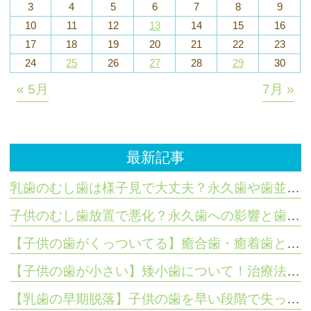
3
4
5
6
7
8
9
10
11
12
13
14
15
16
17
18
19
20
21
22
23
24
25
26
27
28
29
30
« 5月
7月 »
最新記事
乳歯のむし歯は様子見で大丈夫？永久歯や歯並びへの影響と受診基準
子供のむし歯放置で悪化？永久歯への影響と歯科医師が教える対策
【子供の歯がくっついてる】癒合歯・癒着歯とは？治療法と影響
【子供の歯が小さい】矮小歯について！治療法やホームケアで気をつけること
【乳歯の早期脱落】子供の歯を早い段階で失ってしまったら？放置するリスク