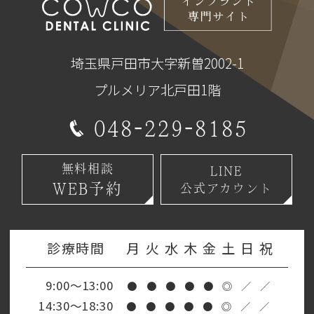
埼玉県戸田市大字新曽2002-1
プルメリア北戸田1階
048-229-8185
無料相談
LINE
WEB予約
公式アカウント
診療時間
月
火
水
木
金
土
日
祝
9:00～13:00
●
●
●
●
●
◎
／
／
14:30～18:30
●
●
●
●
●
◎
／
／