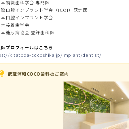
日本補綴歯科学会 専門医
国際口腔インプラント学会（ICOI）認定医
日本口腔インプラント学会
日本接着歯学会
日本糖尿病協会 登録歯科医
医師プロフィールはこちら
ps://kitatoda-cocoshika.jp/implant/dentist/
武蔵浦和COCO歯科の
ご案内