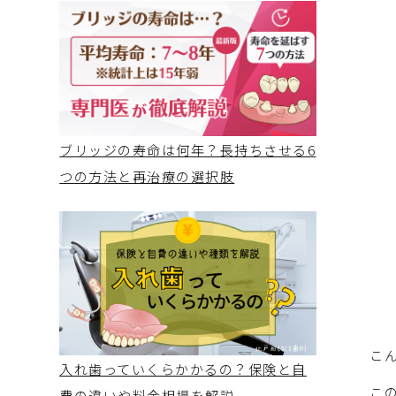
ブリッジの寿命は何年？長持ちさせる6
つの方法と再治療の選択肢
こ
入れ歯っていくらかかるの？保険と自
こ
費の違いや料金相場を解説