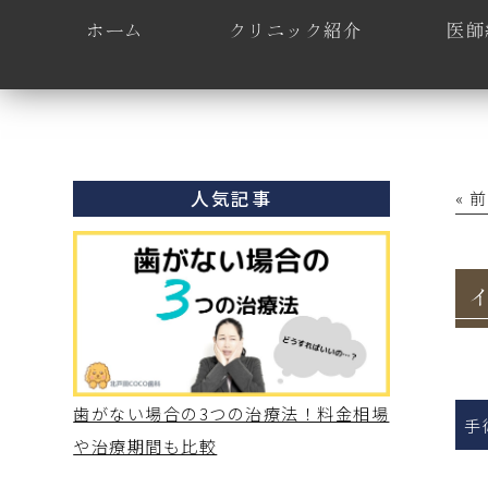
ホーム
クリニック紹介
医師
人気記事
« 
歯がない場合の3つの治療法！料金相場
手
や治療期間も比較