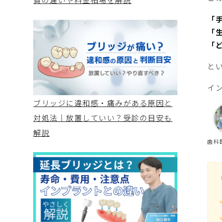
「
「
「
と
イ
ブリッジに違和感・痛みがある原因と
対処法｜放置していい？受診の目安も
解説
歯科