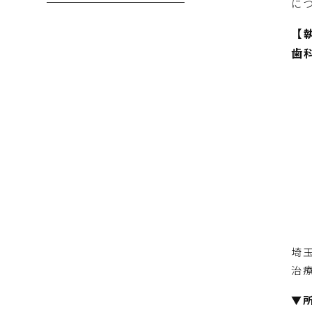
に
【
歯
埼
治
▼