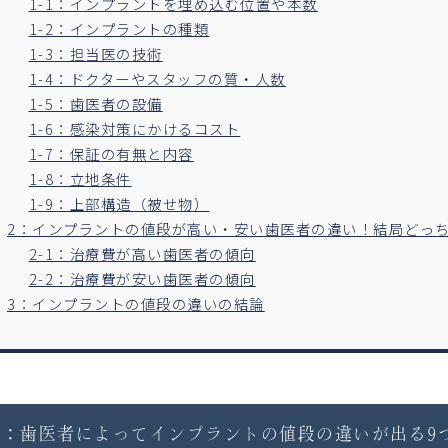
1-1：インプラントを埋め込む位置や本数
1-2：インプラントの種類
1-3：担当医の技術
1-4：ドクターやスタッフの質・人数
1-5：歯医者の設備
1-6：感染対策にかけるコスト
1-7：保証の有無と内容
1-8：立地条件
1-9：上部構造（被せ物）
2：インプラントの値段が高い・安い歯医者の違い！結局どっ
2-1：治療費が高い歯医者の傾向
2-2：治療費が安い歯医者の傾向
3：インプラントの値段の違いの結論
1：歯医者によってインプラントの値段の違いが出る9