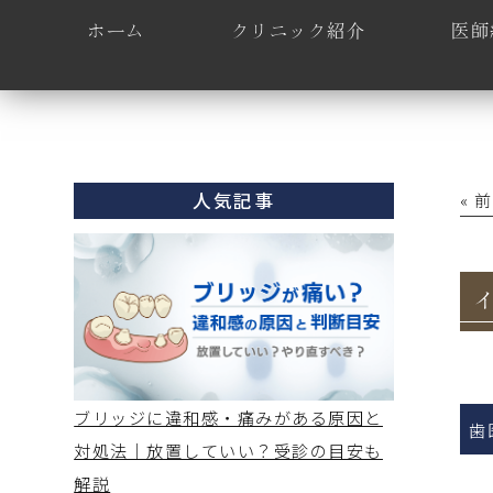
ホーム
クリニック紹介
医師
人気記事
« 
ブリッジに違和感・痛みがある原因と
歯
対処法｜放置していい？受診の目安も
解説