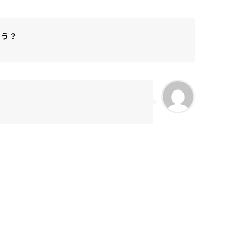
ろう？
）