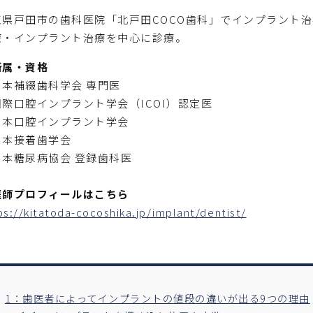
玉県戸田市の歯科医院「北戸田COCO歯科」でインプラント
療・インプラント治療を中心に診療。
所属・資格
日本補綴歯科学会 専門医
国際口腔インプラント学会（ICOI）認定医
日本口腔インプラント学会
日本接着歯学会
日本糖尿病協会 登録歯科医
医師プロフィールはこちら
ps://kitatoda-cocoshika.jp/implant/dentist/
1：歯医者によってインプラントの値段の違いが出る9つの理由