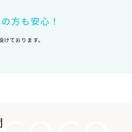
れの方も安心！
設けております。
。
問