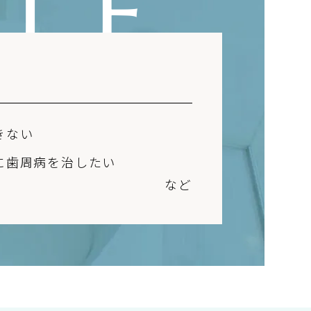
LE
きない
に歯周病を治したい
など