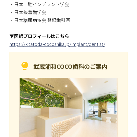
・日本口腔インプラント学会
・日本接着歯学会
・日本糖尿病協会 登録歯科医
▼医師プロフィールはこちら
https://kitatoda-cocoshika.jp/implant/dentist/
武蔵浦和COCO歯科の
ご案内