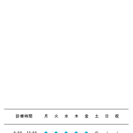
診療時間
月
火
水
木
金
土
日
祝
9:00～13:00
●
●
●
●
●
◎
／
／