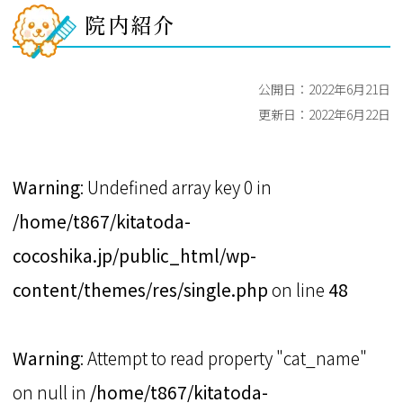
院内紹介
公開日：
2022年6月21日
更新日：
2022年6月22日
Warning
: Undefined array key 0 in
/home/t867/kitatoda-
cocoshika.jp/public_html/wp-
content/themes/res/single.php
on line
48
Warning
: Attempt to read property "cat_name"
on null in
/home/t867/kitatoda-