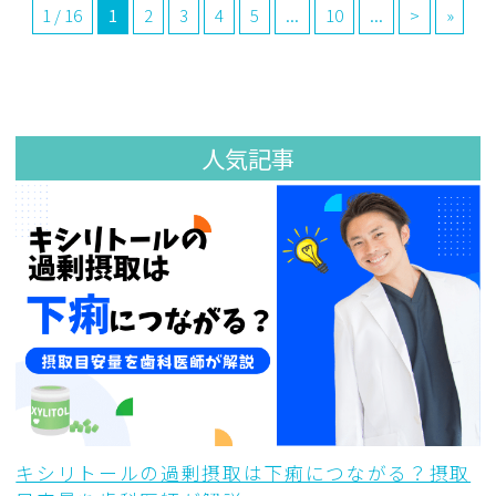
1 / 16
1
2
3
4
5
...
10
...
>
»
人気記事
キシリトールの過剰摂取は下痢につながる？摂取