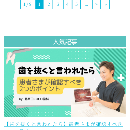
1 / 9
1
2
3
4
5
...
>
»
人気記事
【歯を抜くと言われたら】患者さまが確認すべき